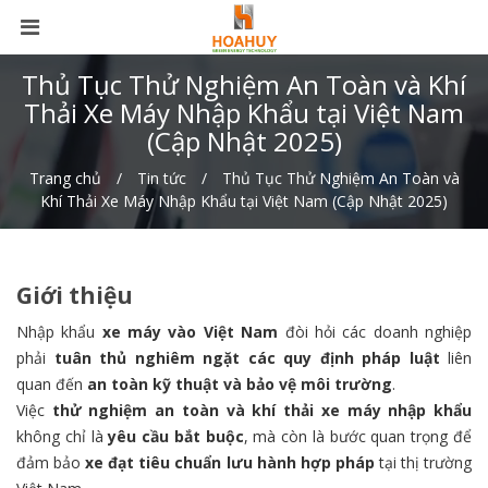
Thủ Tục Thử Nghiệm An Toàn và Khí
Thải Xe Máy Nhập Khẩu tại Việt Nam
(Cập Nhật 2025)
Trang chủ
Tin tức
Thủ Tục Thử Nghiệm An Toàn và
Khí Thải Xe Máy Nhập Khẩu tại Việt Nam (Cập Nhật 2025)
Giới thiệu
Nhập khẩu
xe máy vào Việt Nam
đòi hỏi các doanh nghiệp
phải
tuân thủ nghiêm ngặt các quy định pháp luật
liên
quan đến
an toàn kỹ thuật và bảo vệ môi trường
.
Việc
thử nghiệm an toàn và khí thải xe máy nhập khẩu
không chỉ là
yêu cầu bắt buộc
, mà còn là bước quan trọng để
đảm bảo
xe đạt tiêu chuẩn lưu hành hợp pháp
tại thị trường