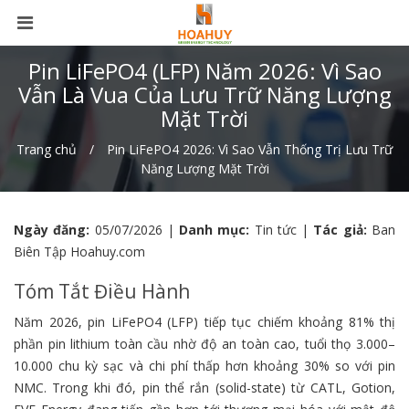
Pin LiFePO4 (LFP) Năm 2026: Vì Sao
Vẫn Là Vua Của Lưu Trữ Năng Lượng
Mặt Trời
Trang chủ
Pin LiFePO4 2026: Vì Sao Vẫn Thống Trị Lưu Trữ
Năng Lượng Mặt Trời
Ngày đăng:
05/07/2026 |
Danh mục:
Tin tức |
Tác giả:
Ban
Biên Tập Hoahuy.com
Tóm Tắt Điều Hành
Năm 2026, pin LiFePO4 (LFP) tiếp tục chiếm khoảng 81% thị
phần pin lithium toàn cầu nhờ độ an toàn cao, tuổi thọ 3.000–
10.000 chu kỳ sạc và chi phí thấp hơn khoảng 30% so với pin
NMC. Trong khi đó, pin thể rắn (solid-state) từ CATL, Gotion,