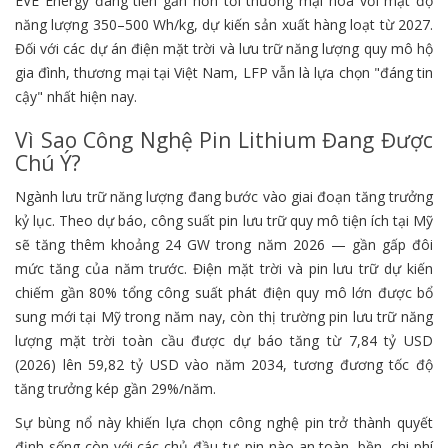
EVE Energy đang tiến gần hơn tới thương mại hóa với mật độ
năng lượng 350–500 Wh/kg, dự kiến sản xuất hàng loạt từ 2027.
Đối với các dự án điện mặt trời và lưu trữ năng lượng quy mô hộ
gia đình, thương mại tại Việt Nam, LFP vẫn là lựa chọn "đáng tin
cậy" nhất hiện nay.
Vì Sao Công Nghệ Pin Lithium Đang Được
Chú Ý?
Ngành lưu trữ năng lượng đang bước vào giai đoạn tăng trưởng
kỷ lục. Theo dự báo, công suất pin lưu trữ quy mô tiện ích tại Mỹ
sẽ tăng thêm khoảng 24 GW trong năm 2026 — gần gấp đôi
mức tăng của năm trước. Điện mặt trời và pin lưu trữ dự kiến
chiếm gần 80% tổng công suất phát điện quy mô lớn được bổ
sung mới tại Mỹ trong năm nay, còn thị trường pin lưu trữ năng
lượng mặt trời toàn cầu được dự báo tăng từ 7,84 tỷ USD
(2026) lên 59,82 tỷ USD vào năm 2034, tương đương tốc độ
tăng trưởng kép gần 29%/năm.
Sự bùng nổ này khiến lựa chọn công nghệ pin trở thành quyết
định sống còn với các chủ đầu tư: pin nào an toàn, bền, chi phí