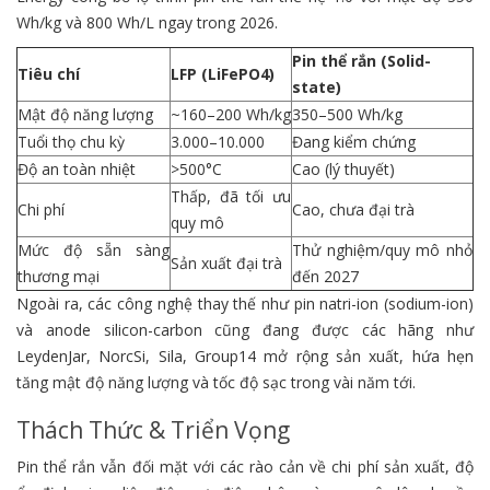
Wh/kg và 800 Wh/L ngay trong 2026.
Pin thể rắn (Solid-
Tiêu chí
LFP (LiFePO4)
state)
Mật độ năng lượng
~160–200 Wh/kg
350–500 Wh/kg
Tuổi thọ chu kỳ
3.000–10.000
Đang kiểm chứng
Độ an toàn nhiệt
>500°C
Cao (lý thuyết)
Thấp, đã tối ưu
Chi phí
Cao, chưa đại trà
quy mô
Mức độ sẵn sàng
Thử nghiệm/quy mô nhỏ
Sản xuất đại trà
thương mại
đến 2027
Ngoài ra, các công nghệ thay thế như pin natri-ion (sodium-ion)
và anode silicon-carbon cũng đang được các hãng như
LeydenJar, NorcSi, Sila, Group14 mở rộng sản xuất, hứa hẹn
tăng mật độ năng lượng và tốc độ sạc trong vài năm tới.
Thách Thức & Triển Vọng
Pin thể rắn vẫn đối mặt với các rào cản về chi phí sản xuất, độ