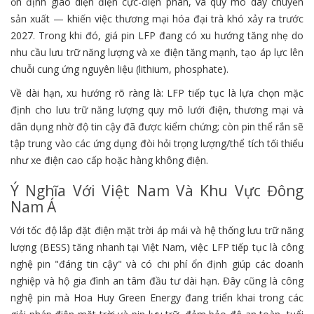
ổn định giao diện điện cực-điện phân, và quy mô dây chuyền
sản xuất — khiến việc thương mại hóa đại trà khó xảy ra trước
2027. Trong khi đó, giá pin LFP đang có xu hướng tăng nhẹ do
nhu cầu lưu trữ năng lượng và xe điện tăng mạnh, tạo áp lực lên
chuỗi cung ứng nguyên liệu (lithium, phosphate).
Về dài hạn, xu hướng rõ ràng là: LFP tiếp tục là lựa chọn mặc
định cho lưu trữ năng lượng quy mô lưới điện, thương mại và
dân dụng nhờ độ tin cậy đã được kiểm chứng; còn pin thể rắn sẽ
tập trung vào các ứng dụng đòi hỏi trọng lượng/thể tích tối thiểu
như xe điện cao cấp hoặc hàng không điện.
Ý Nghĩa Với Việt Nam Và Khu Vực Đông
Nam Á
Với tốc độ lắp đặt điện mặt trời áp mái và hệ thống lưu trữ năng
lượng (BESS) tăng nhanh tại Việt Nam, việc LFP tiếp tục là công
nghệ pin "đáng tin cậy" và có chi phí ổn định giúp các doanh
nghiệp và hộ gia đình an tâm đầu tư dài hạn. Đây cũng là công
nghệ pin mà Hoa Huy Green Energy đang triển khai trong các