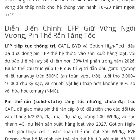
vòng đời thấp nhất cho hệ thống vận hành 10–20 năm ngoài
trời?
Diễn Biến Chính: LFP Giữ Vững Ngôi
Vương, Pin Thể Rắn Tăng Tốc
LFP tiếp tục thống trị.
CATL, BYD và Gotion High-Tech đều
đã đưa dòng pin LFP thế hệ thứ 5 vào sản xuất hàng loạt, với
dự báo thế hệ này sẽ chiếm hơn 30% thị phần trong năm 2026.
Ba lợi thế cấu trúc giúp LFP duy trì vị trí dẫn đầu gồm: ngưỡng
nhiệt runaway trên 500°C (an toàn vượt trội), tuổi thọ 3.000–
10.000 chu kỳ sạc, và chi phí vật liệu thấp hơn khoảng 30% so
với hóa học ternary (NMC).
Pin thể rắn (solid-state) tăng tốc nhưng chưa đại trà.
CATL đã giao mẫu pin thể rắn cấp ô tô đầu tiên cho các đối tác
vào tháng 6/2026, đạt mật độ năng lượng 500 Wh/kg và sạc
nhanh 4C, dự kiến sản xuất hàng loạt vào 2027. Gotion High-
Tech giới thiệu cell "Jinshi" toàn thể rắn đạt 350 Wh/kg; EVE
Energy công bố lộ trình pin thể rắn thế hệ 1.0 với mật độ 350