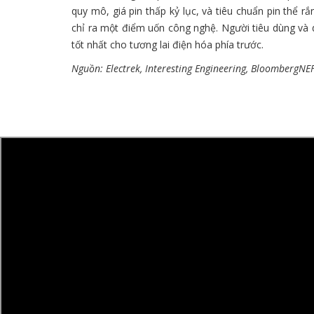
quy mô, giá pin thấp kỷ lục, và tiêu chuẩn pin thể
chỉ ra một điểm uốn công nghệ. Người tiêu dùng và 
tốt nhất cho tương lai điện hóa phía trước.
Nguồn: Electrek, Interesting Engineering, BloombergNE