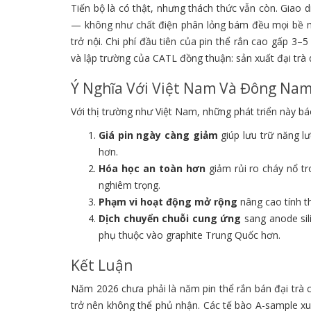
Tiến bộ là có thật, nhưng thách thức vẫn còn. Giao d
— không như chất điện phân lỏng bám đều mọi bề mặt,
trở nội. Chi phí đầu tiên của pin thể rắn cao gấp 3–5
và lập trường của CATL đồng thuận: sản xuất đại tr
Ý Nghĩa Với Việt Nam Và Đông Nam
Với thị trường như Việt Nam, những phát triển này bá
Giá pin ngày càng giảm
giúp lưu trữ năng l
hơn.
Hóa học an toàn hơn
giảm rủi ro cháy nổ tr
nghiêm trọng.
Phạm vi hoạt động mở rộng
nâng cao tính th
Dịch chuyển chuỗi cung ứng
sang anode sili
phụ thuộc vào graphite Trung Quốc hơn.
Kết Luận
Năm 2026 chưa phải là năm pin thể rắn bán đại trà 
trở nên không thể phủ nhận. Các tế bào A-sample x