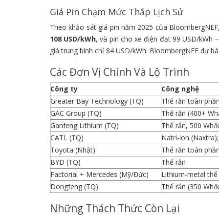
Giá Pin Chạm Mức Thấp Lịch Sử
Theo khảo sát giá pin năm 2025 của BloombergNEF, g
108 USD/kWh
, và pin cho xe điện đạt 99 USD/kWh 
giá trung bình chỉ 84 USD/kWh. BloombergNEF dự báo
Các Đơn Vị Chính Và Lộ Trình
Công ty
Công nghệ
Greater Bay Technology (TQ)
Thể rắn toàn phầ
GAC Group (TQ)
Thể rắn (400+ Wh
Ganfeng Lithium (TQ)
Thể rắn, 500 Wh/
CATL (TQ)
Natri-ion (Naxtra);
Toyota (Nhật)
Thể rắn toàn phầ
BYD (TQ)
Thể rắn
Factorial + Mercedes (Mỹ/Đức)
Lithium-metal thể
Dongfeng (TQ)
Thể rắn (350 Wh/
Những Thách Thức Còn Lại