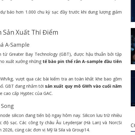
dự báo hơn 1.000 chu kỳ sạc đầy trước khi dung lượng giảm
 Sản Xuất Thí Điểm
há A-Sample
n từ Greater Bay Technology (GBT), được hậu thuẫn bởi tập
cho xuất xưởng những
tế bào pin thể rắn A-sample đầu tiên
Wh/kg, vượt qua các bài kiểm tra an toàn khắt khe bao gồm
 nổ. GBT đang nhắm tới
sản xuất quy mô GWh vào cuối năm
xe cao cấp Hyptec của GAC.
 Song
anode silicon đang tiến bộ ngay hôm nay. Silicon lưu trữ nhiều
ốc độ sạc. Các công ty châu Âu LeydenJar (Hà Lan) và NorcSi
C
 2026, cùng các đơn vị Mỹ là Sila và Group14.