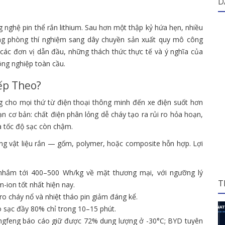
D
ghệ pin thể rắn lithium. Sau hơn một thập kỷ hứa hẹn, nhiều
ng phòng thí nghiệm sang dây chuyền sản xuất quy mô công
, các đơn vị dẫn đầu, những thách thức thực tế và ý nghĩa của
ông nghiệp toàn cầu.
iếp Theo?
g cho mọi thứ từ điện thoại thông minh đến xe điện suốt hơn
 cơ bản: chất điện phân lỏng dễ cháy tạo ra rủi ro hỏa hoạn,
 tốc độ sạc còn chậm.
ằng vật liệu rắn — gốm, polymer, hoặc composite hỗn hợp. Lợi
nhắm tới 400–500 Wh/kg về mặt thương mại, với ngưỡng lý
T
-ion tốt nhất hiện nay.
ro cháy nổ và nhiệt tháo pin giảm đáng kể.
o sạc đầy 80% chỉ trong 10–15 phút.
gfeng báo cáo giữ được 72% dung lượng ở -30°C; BYD tuyên