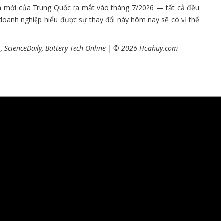
 rắn mới của Trung Quốc ra mắt vào tháng 7/2026 — tất cả đều
doanh nghiệp hiểu được sự thay đổi này hôm nay sẽ có vị thế
F, ScienceDaily, Battery Tech Online | © 2026 Hoahuy.com