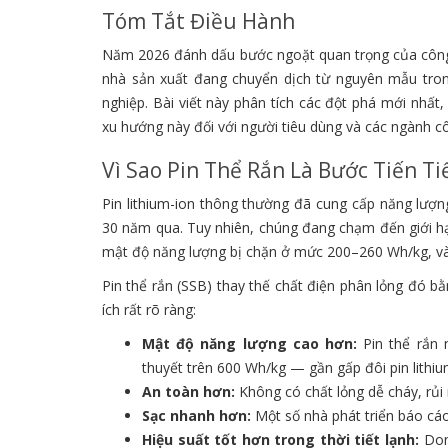
Tóm Tắt Điều Hành
Năm 2026 đánh dấu bước ngoặt quan trọng của công n
nhà sản xuất đang chuyển dịch từ nguyên mẫu tro
nghiệp. Bài viết này phân tích các đột phá mới nhất
xu hướng này đối với người tiêu dùng và các ngành c
Vì Sao Pin Thể Rắn Là Bước Tiến T
Pin lithium-ion thông thường đã cung cấp năng lượn
30 năm qua. Tuy nhiên, chúng đang chạm đến giới hạn
mật độ năng lượng bị chặn ở mức 200–260 Wh/kg, và
Pin thể rắn (SSB) thay thế chất điện phân lỏng đó b
ích rất rõ ràng:
Mật độ năng lượng cao hơn:
Pin thể rắn 
thuyết trên 600 Wh/kg — gần gấp đôi pin lithium
An toàn hơn:
Không có chất lỏng dễ cháy, rủi 
Sạc nhanh hơn:
Một số nhà phát triển báo cá
Hiệu suất tốt hơn trong thời tiết lạnh:
Don