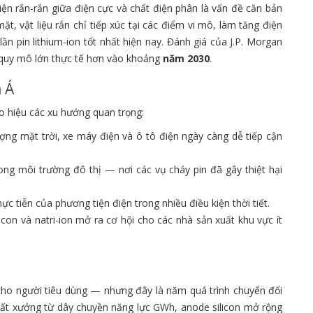
iện rắn-rắn giữa điện cực và chất điện phân là vấn đề căn bản
 vật liệu rắn chỉ tiếp xúc tại các điểm vi mô, làm tăng điện
 lần pin lithium-ion tốt nhất hiện nay. Đánh giá của J.P. Morgan
à quy mô lớn thực tế hơn vào khoảng
năm 2030
.
 Á
o hiệu các xu hướng quan trọng:
ượng mặt trời, xe máy điện và ô tô điện ngày càng dễ tiếp cận
ong môi trường đô thị — nơi các vụ cháy pin đã gây thiệt hại
ực tiễn của phương tiện điện trong nhiều điều kiện thời tiết.
con và natri-ion mở ra cơ hội cho các nhà sản xuất khu vực ít
cho người tiêu dùng — nhưng đây là năm quá trình chuyển đổi
uất xưởng từ dây chuyền năng lực GWh, anode silicon mở rộng