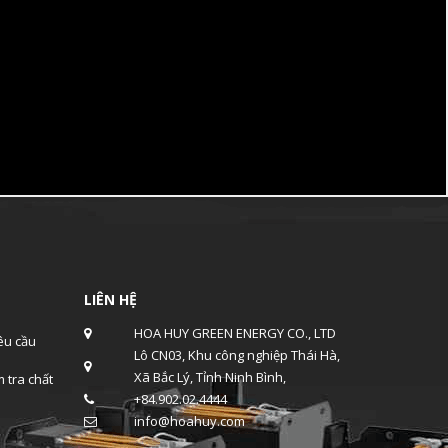
LIÊN HỆ
HOA HUY GREEN ENERGY CO., LTD
u cầu
Lô CN03, Khu công nghiệp Thái Hà,
Xã Bắc Lý, Tỉnh Ninh Bình,
 tra chất
+84.902.02.4444
info@hoahuy.com