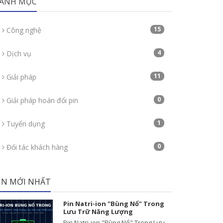
ANH MỤC
15
Công nghệ
4
Dịch vụ
11
Giải pháp
0
Giải pháp hoán đổi pin
1
Tuyển dụng
0
Đối tác khách hàng
IN MỚI NHẤT
Pin Natri-ion "Bùng Nổ" Trong
Lưu Trữ Năng Lượng
Pin Natri-ion "Bùng Nổ" Trong Lưu