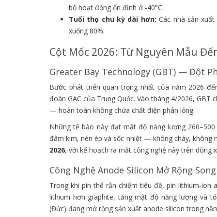
bố hoạt động ổn định ở -40°C.
Tuổi thọ chu kỳ dài hơn:
Các nhà sản xuất 
xuống 80%.
Cột Mốc 2026: Từ Nguyên Mẫu Đến
Greater Bay Technology (GBT) — Đột P
Bước phát triển quan trọng nhất của năm 2026 đế
đoàn GAC của Trung Quốc. Vào tháng 4/2026, GBT 
— hoàn toàn không chứa chất điện phân lỏng.
Những tế bào này đạt mật độ năng lượng 260–500 
đâm kim, nén ép và sốc nhiệt — không cháy, không
2026
, với kế hoạch ra mắt công nghệ này trên dòng 
Công Nghệ Anode Silicon Mở Rộng Song
Trong khi pin thể rắn chiếm tiêu đề, pin lithium-ion 
lithium hơn graphite, tăng mật độ năng lượng và t
(Đức) đang mở rộng sản xuất anode silicon trong năm