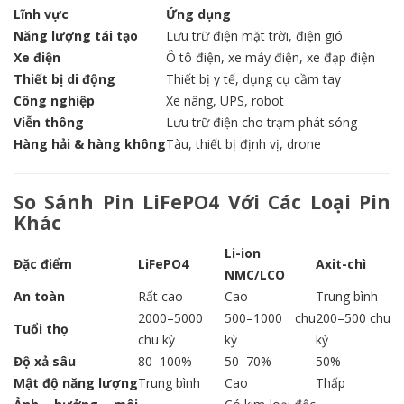
Lĩnh vực
Ứng dụng
Năng lượng tái tạo
Lưu trữ điện mặt trời, điện gió
Xe điện
Ô tô điện, xe máy điện, xe đạp điện
Thiết bị di động
Thiết bị y tế, dụng cụ cầm tay
Công nghiệp
Xe nâng, UPS, robot
Viễn thông
Lưu trữ điện cho trạm phát sóng
Hàng hải & hàng không
Tàu, thiết bị định vị, drone
So Sánh Pin LiFePO4 Với Các Loại Pin
Khác
Li-ion
Đặc điểm
LiFePO4
Axit-chì
NMC/LCO
An toàn
Rất cao
Cao
Trung bình
2000–5000
500–1000 chu
200–500 chu
Tuổi thọ
chu kỳ
kỳ
kỳ
Độ xả sâu
80–100%
50–70%
50%
Mật độ năng lượng
Trung bình
Cao
Thấp