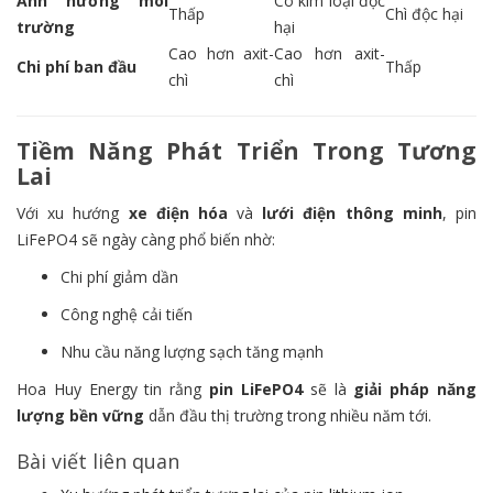
Ảnh hưởng môi
Có kim loại độc
Thấp
Chì độc hại
trường
hại
Cao hơn axit-
Cao hơn axit-
Chi phí ban đầu
Thấp
chì
chì
Tiềm Năng Phát Triển Trong Tương
Lai
Với xu hướng
xe điện hóa
và
lưới điện thông minh
, pin
LiFePO4 sẽ ngày càng phổ biến nhờ:
Chi phí giảm dần
Công nghệ cải tiến
Nhu cầu năng lượng sạch tăng mạnh
Hoa Huy Energy tin rằng
pin LiFePO4
sẽ là
giải pháp năng
lượng bền vững
dẫn đầu thị trường trong nhiều năm tới.
Bài viết liên quan