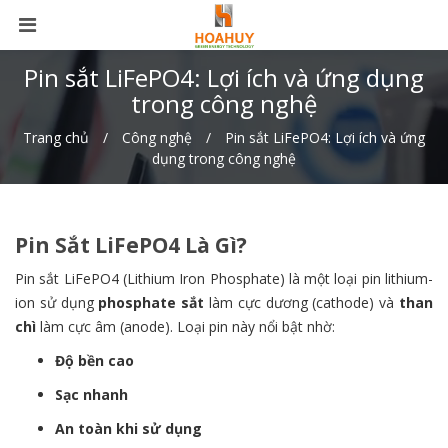
Pin sắt LiFePO4: Lợi ích và ứng dụng
trong công nghệ
Trang chủ
Công nghệ
Pin sắt LiFePO4: Lợi ích và ứng
dụng trong công nghệ
Pin Sắt LiFePO4 Là Gì?
Pin sắt LiFePO4 (Lithium Iron Phosphate) là một loại pin lithium-
ion sử dụng
phosphate sắt
làm cực dương (cathode) và
than
chì
làm cực âm (anode). Loại pin này nổi bật nhờ:
Độ bền cao
Sạc nhanh
An toàn khi sử dụng