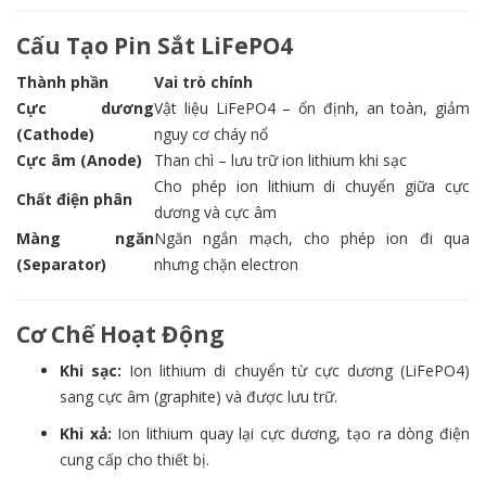
Cấu Tạo Pin Sắt LiFePO4
Thành phần
Vai trò chính
Cực dương
Vật liệu LiFePO4 – ổn định, an toàn, giảm
(Cathode)
nguy cơ cháy nổ
Cực âm (Anode)
Than chì – lưu trữ ion lithium khi sạc
Cho phép ion lithium di chuyển giữa cực
Chất điện phân
dương và cực âm
Màng ngăn
Ngăn ngắn mạch, cho phép ion đi qua
(Separator)
nhưng chặn electron
Cơ Chế Hoạt Động
Khi sạc:
Ion lithium di chuyển từ cực dương (LiFePO4)
sang cực âm (graphite) và được lưu trữ.
Khi xả:
Ion lithium quay lại cực dương, tạo ra dòng điện
cung cấp cho thiết bị.