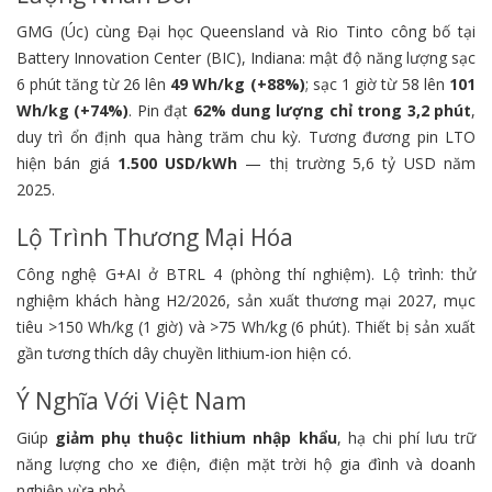
GMG (Úc) cùng Đại học Queensland và Rio Tinto công bố tại
Battery Innovation Center (BIC), Indiana: mật độ năng lượng sạc
6 phút tăng từ 26 lên
49 Wh/kg (+88%)
; sạc 1 giờ từ 58 lên
101
Wh/kg (+74%)
. Pin đạt
62% dung lượng chỉ trong 3,2 phút
,
duy trì ổn định qua hàng trăm chu kỳ. Tương đương pin LTO
hiện bán giá
1.500 USD/kWh
— thị trường 5,6 tỷ USD năm
2025.
Lộ Trình Thương Mại Hóa
Công nghệ G+AI ở BTRL 4 (phòng thí nghiệm). Lộ trình: thử
nghiệm khách hàng H2/2026, sản xuất thương mại 2027, mục
tiêu >150 Wh/kg (1 giờ) và >75 Wh/kg (6 phút). Thiết bị sản xuất
gần tương thích dây chuyền lithium-ion hiện có.
Ý Nghĩa Với Việt Nam
Giúp
giảm phụ thuộc lithium nhập khẩu
, hạ chi phí lưu trữ
năng lượng cho xe điện, điện mặt trời hộ gia đình và doanh
nghiệp vừa nhỏ.