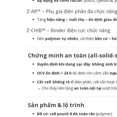
Áp dụng đa form factor:
pouch, cylindrical, p
Z-AR™ – Phụ gia điện phân đa chức năn
Tăng
hiệu năng – tuổi thọ – ổn định giao di
Z-CHIB™ – Binder điện cực chức năng
Nền
polymer tự nhiên
, cải thiện
bền cơ – hó
Chứng minh an toàn (all-solid-
Xuyên đinh khi đang sạc đầy:
không sinh k
OCV ổn định > 24 h
dù đinh còn cắm; vẫn
nạp
Cắt cell
:
không rò rỉ
điện phân, cell vẫn hoạt 
→ Cho thấy nền tảng
an toàn nội tại
vượt trội
Sản phẩm & lộ trình
Đã có:
cell pouch 8 Ah toàn rắn
(polymer).