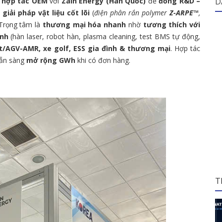
t
hợp tác OEM
với
Zain Energy (Hàn Quốc)
để
đồng R&D –
D
à
giải pháp vật liệu cốt lõi
(
điện phân rắn polymer
Z-ARPE™
,
 Trọng tâm là
thương mại hóa nhanh
nhờ
tương thích với
ình
(hàn laser, robot hàn, plasma cleaning, test BMS tự động,
ft/AGV-AMR, xe golf, ESS gia đình & thương mại
. Hợp tác
sẵn sàng
mở rộng GWh
khi có đơn hàng.
T