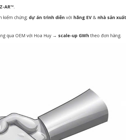
Z-AR™
.
m kiểm chứng;
dự án trình diễn
với
hãng EV
&
nhà sản xuất
ông qua OEM với Hoa Huy →
scale-up GWh
theo đơn hàng.