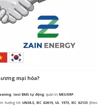
thương mại hóa?
eaning
,
test BMS tự động
; quản trị
MES/ERP
.
ẩm hướng tới
UN38.3, IEC 62619, UL 1973, IEC 62133
(theo