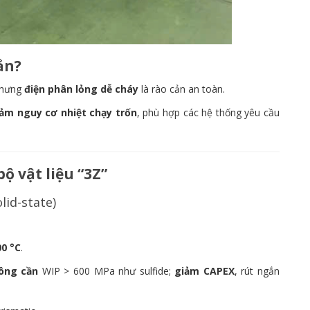
ắn?
 nhưng
điện phân lỏng dễ cháy
là rào cản an toàn.
ảm nguy cơ nhiệt chạy trốn
, phù hợp các hệ thống yêu cầu
ộ vật liệu “3Z”
lid-state)
00 °C
.
ông cần
WIP > 600 MPa như sulfide;
giảm CAPEX
, rút ngắn