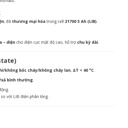
rismatic.
g
ện
; đã
thương mại hóa
trong cell
21700 5 Ah (LIB)
.
a – điện
cho điện cực mật độ cao, hỗ trợ
chu kỳ dài
.
state)
hí/không bốc cháy/không cháy lan
,
ΔT < 40 °C
.
/xả bình thường
.
động.
 so với LIB điện phân lỏng.