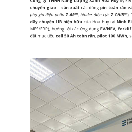
Công ty TNHH Năng Lượng Xanh Hoa Huy
ký kế
chuyển giao – sản xuất
các dòng
pin toàn rắn
v
phụ gia điện phân
Z-AR™
, binder điện cực
Z-CHIB™
).
dây chuyền LIB hiện hữu
của Hoa Huy tại
Ninh B
MES/ERP), hướng tới các ứng dụng
EV/NEV, forkli
đặt mục tiêu
cell 50 Ah toàn rắn
,
pilot 100 MWh
, 