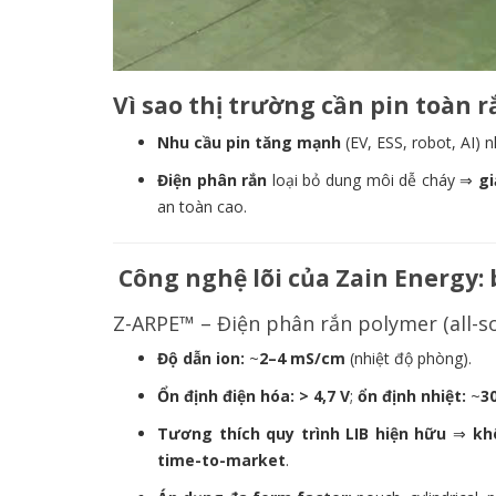
Vì sao thị trường cần pin toàn r
Nhu cầu pin tăng mạnh
(EV, ESS, robot, AI)
Điện phân rắn
loại bỏ dung môi dễ cháy ⇒
gi
an toàn cao.
Công nghệ lõi của Zain Energy: b
Z-ARPE™ – Điện phân rắn polymer (all-so
Độ dẫn ion:
~
2–4 mS/cm
(nhiệt độ phòng).
Ổn định điện hóa:
> 4,7 V
;
ổn định nhiệt:
~
3
Tương thích quy trình LIB hiện hữu
⇒
kh
time-to-market
.