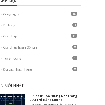
ANH MỤC
15
Công nghệ
4
Dịch vụ
11
Giải pháp
0
Giải pháp hoán đổi pin
1
Tuyển dụng
0
Đối tác khách hàng
IN MỚI NHẤT
Pin Natri-ion "Bùng Nổ" Trong
Lưu Trữ Năng Lượng
Pin Natri-ion "Bùng Nổ" Trong Lưu