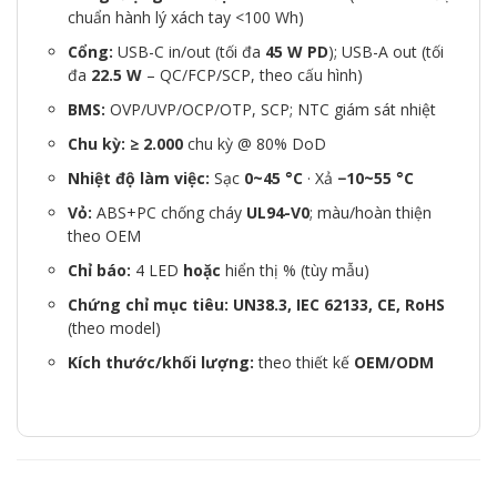
chuẩn hành lý xách tay <100 Wh)
Cổng:
USB-C in/out (tối đa
45 W PD
); USB-A out (tối
đa
22.5 W
– QC/FCP/SCP, theo cấu hình)
BMS:
OVP/UVP/OCP/OTP, SCP; NTC giám sát nhiệt
Chu kỳ:
≥ 2.000
chu kỳ @ 80% DoD
Nhiệt độ làm việc:
Sạc
0~45 °C
· Xả
−10~55 °C
Vỏ:
ABS+PC chống cháy
UL94-V0
; màu/hoàn thiện
theo OEM
Chỉ báo:
4 LED
hoặc
hiển thị % (tùy mẫu)
Chứng chỉ mục tiêu:
UN38.3, IEC 62133, CE, RoHS
(theo model)
Kích thước/khối lượng:
theo thiết kế
OEM/ODM