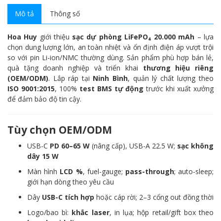
Mô tả
Thông số
Hoa Huy
giới thiệu
sạc dự phòng LiFePO₄ 20.000 mAh
– lựa
chọn dung lượng lớn, an toàn nhiệt và ổn định điện áp vượt trội
so với pin Li-ion/NMC thường dùng. Sản phẩm phù hợp bán lẻ,
quà tặng doanh nghiệp và triển khai
thương hiệu riêng
(OEM/ODM)
. Lắp ráp tại
Ninh Bình
, quản lý chất lượng theo
ISO 9001:2015
, 100%
test BMS tự động
trước khi xuất xưởng
để đảm bảo độ tin cậy.
Tùy chọn OEM/ODM
USB-C
PD 60–65 W
(nâng cấp), USB-A 22.5 W;
sạc không
dây 15 W
Màn hình
LCD %
, fuel-gauge;
pass-through
; auto-sleep;
giới hạn dòng theo yêu cầu
Dây
USB-C tích hợp
hoặc cáp rời; 2–3 cổng out đồng thời
Logo/bao bì:
khắc laser
, in lụa; hộp retail/gift box theo