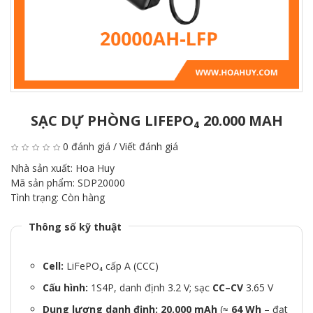
SẠC DỰ PHÒNG LIFEPO₄ 20.000 MAH
0 đánh giá
/
Viết đánh giá
Nhà sản xuất:
Hoa Huy
Mã sản phẩm:
SDP20000
Tình trạng:
Còn hàng
Thông số kỹ thuật
Cell:
LiFePO₄ cấp A (CCC)
Cấu hình:
1S4P, danh định 3.2 V; sạc
CC–CV
3.65 V
Dung lượng danh định:
20.000 mAh
(≈
64 Wh
– đạt