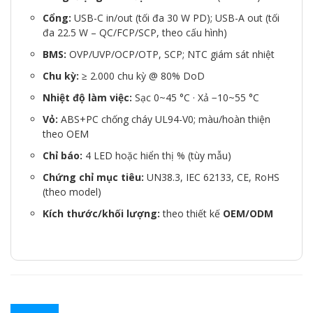
Cổng:
USB-C in/out (tối đa 30 W PD); USB-A out (tối
đa 22.5 W – QC/FCP/SCP, theo cấu hình)
BMS:
OVP/UVP/OCP/OTP, SCP; NTC giám sát nhiệt
Chu kỳ:
≥ 2.000 chu kỳ @ 80% DoD
Nhiệt độ làm việc:
Sạc 0~45 °C · Xả −10~55 °C
Vỏ:
ABS+PC chống cháy UL94-V0; màu/hoàn thiện
theo OEM
Chỉ báo:
4 LED hoặc hiển thị % (tùy mẫu)
Chứng chỉ mục tiêu:
UN38.3, IEC 62133, CE, RoHS
(theo model)
Kích thước/khối lượng:
theo thiết kế
OEM/ODM