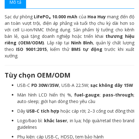
Mô tả
Sạc dự phòng
LiFePO₄ 10.000 mAh
của
Hoa Huy
mang đến độ
an toàn vượt trội, điện áp phẳng và tuổi thọ chu kỳ dài hơn so
với cell Li-ion/NMC thông dụng. Sản phẩm lý tưởng cho kênh
bán lẻ, quà tặng doanh nghiệp hoặc triển khai
thương hiệu
riêng (OEM/ODM)
. Lắp ráp tại
Ninh Bình
, quản lý chất lượng
theo
ISO 9001:2015
, kiểm thử
BMS tự động
trước khi xuất
xưởng.
Tùy chọn OEM/ODM
USB-C
PD 30W/35W
, USB-A 22.5W;
sạc không dây 15W
Màn hình LCD hiển thị %,
fuel-gauge
;
pass-through
;
auto-sleep; giới hạn dòng theo yêu cầu
Dây
USB-C tích hợp
hoặc cáp rời; 2–3 cổng out đồng thời
Logo/bao bì:
khắc laser
, in lụa; hộp quà/retail theo brand
guidelines
Phụ kiện: cáp USB-C, HDSD, tem bảo hành