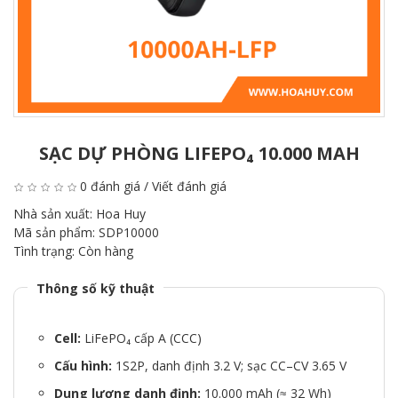
SẠC DỰ PHÒNG LIFEPO₄ 10.000 MAH
0 đánh giá
/
Viết đánh giá
Nhà sản xuất:
Hoa Huy
Mã sản phẩm:
SDP10000
Tình trạng:
Còn hàng
Thông số kỹ thuật
Cell:
LiFePO₄ cấp A (CCC)
Cấu hình:
1S2P, danh định 3.2 V; sạc CC–CV 3.65 V
Dung lượng danh định:
10.000 mAh (≈ 32 Wh)