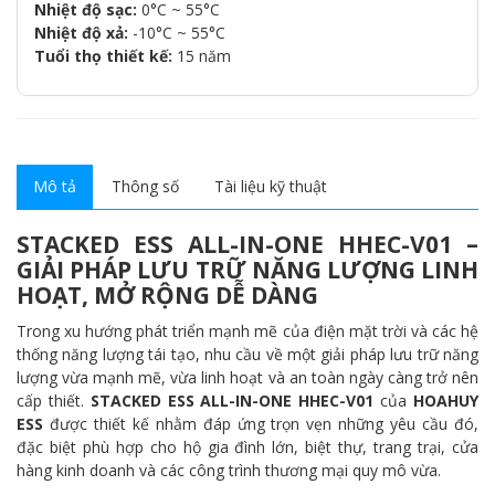
Nhiệt độ sạc:
0°C ~ 55°C
Nhiệt độ xả:
-10°C ~ 55°C
Tuổi thọ thiết kế:
15 năm
Mô tả
Thông số
Tài liệu kỹ thuật
STACKED ESS ALL-IN-ONE HHEC-V01 –
GIẢI PHÁP LƯU TRỮ NĂNG LƯỢNG LINH
HOẠT, MỞ RỘNG DỄ DÀNG
Trong xu hướng phát triển mạnh mẽ của điện mặt trời và các hệ
thống năng lượng tái tạo, nhu cầu về một giải pháp lưu trữ năng
lượng vừa mạnh mẽ, vừa linh hoạt và an toàn ngày càng trở nên
cấp thiết.
STACKED ESS ALL-IN-ONE HHEC-V01
của
HOAHUY
ESS
được thiết kế nhằm đáp ứng trọn vẹn những yêu cầu đó,
đặc biệt phù hợp cho hộ gia đình lớn, biệt thự, trang trại, cửa
hàng kinh doanh và các công trình thương mại quy mô vừa.