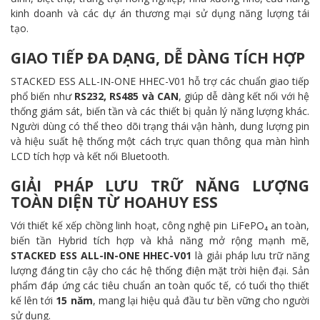
kinh doanh và các dự án thương mại sử dụng năng lượng tái
tạo.
GIAO TIẾP ĐA DẠNG, DỄ DÀNG TÍCH HỢP
STACKED ESS ALL-IN-ONE HHEC-V01 hỗ trợ các chuẩn giao tiếp
phổ biến như
RS232, RS485 và CAN
, giúp dễ dàng kết nối với hệ
thống giám sát, biến tần và các thiết bị quản lý năng lượng khác.
Người dùng có thể theo dõi trạng thái vận hành, dung lượng pin
và hiệu suất hệ thống một cách trực quan thông qua màn hình
LCD tích hợp và kết nối Bluetooth.
GIẢI PHÁP LƯU TRỮ NĂNG LƯỢNG
TOÀN DIỆN TỪ HOAHUY ESS
Với thiết kế xếp chồng linh hoạt, công nghệ pin LiFePO₄ an toàn,
biến tần Hybrid tích hợp và khả năng mở rộng mạnh mẽ,
STACKED ESS ALL-IN-ONE HHEC-V01
là giải pháp lưu trữ năng
lượng đáng tin cậy cho các hệ thống điện mặt trời hiện đại. Sản
phẩm đáp ứng các tiêu chuẩn an toàn quốc tế, có tuổi thọ thiết
kế lên tới
15 năm
, mang lại hiệu quả đầu tư bền vững cho người
sử dụng.