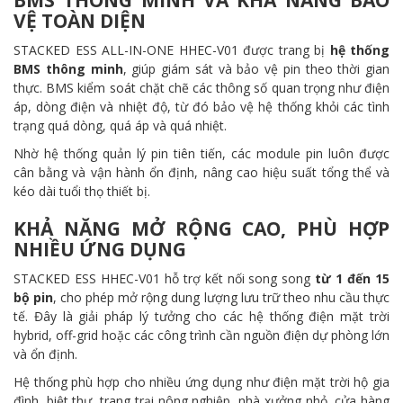
BMS THÔNG MINH VÀ KHẢ NĂNG BẢO
VỆ TOÀN DIỆN
STACKED ESS ALL-IN-ONE HHEC-V01 được trang bị
hệ thống
BMS thông minh
, giúp giám sát và bảo vệ pin theo thời gian
thực. BMS kiểm soát chặt chẽ các thông số quan trọng như điện
áp, dòng điện và nhiệt độ, từ đó bảo vệ hệ thống khỏi các tình
trạng quá dòng, quá áp và quá nhiệt.
Nhờ hệ thống quản lý pin tiên tiến, các module pin luôn được
cân bằng và vận hành ổn định, nâng cao hiệu suất tổng thể và
kéo dài tuổi thọ thiết bị.
KHẢ NĂNG MỞ RỘNG CAO, PHÙ HỢP
NHIỀU ỨNG DỤNG
STACKED ESS HHEC-V01 hỗ trợ kết nối song song
từ 1 đến 15
bộ pin
, cho phép mở rộng dung lượng lưu trữ theo nhu cầu thực
tế. Đây là giải pháp lý tưởng cho các hệ thống điện mặt trời
hybrid, off-grid hoặc các công trình cần nguồn điện dự phòng lớn
và ổn định.
Hệ thống phù hợp cho nhiều ứng dụng như điện mặt trời hộ gia
đình, biệt thự, trang trại nông nghiệp, nhà xưởng nhỏ, cửa hàng