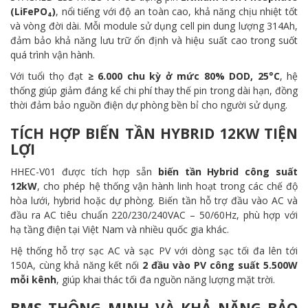
(LiFePO₄)
, nổi tiếng với độ an toàn cao, khả năng chịu nhiệt tốt
và vòng đời dài. Mỗi module sử dụng cell pin dung lượng 314Ah,
đảm bảo khả năng lưu trữ ổn định và hiệu suất cao trong suốt
quá trình vận hành.
Với tuổi thọ đạt
≥ 6.000 chu kỳ ở mức 80% DOD, 25°C
, hệ
thống giúp giảm đáng kể chi phí thay thế pin trong dài hạn, đồng
thời đảm bảo nguồn điện dự phòng bền bỉ cho người sử dụng.
TÍCH HỢP BIẾN TẦN HYBRID 12KW TIỆN
LỢI
HHEC-V01 được tích hợp sẵn
biến tần Hybrid công suất
12kW
, cho phép hệ thống vận hành linh hoạt trong các chế độ
hòa lưới, hybrid hoặc dự phòng. Biến tần hỗ trợ đầu vào AC và
đầu ra AC tiêu chuẩn 220/230/240VAC – 50/60Hz, phù hợp với
hạ tầng điện tại Việt Nam và nhiều quốc gia khác.
Hệ thống hỗ trợ sạc AC và sạc PV với dòng sạc tối đa lên tới
150A, cùng khả năng kết nối
2 đầu vào PV công suất 5.500W
mỗi kênh
, giúp khai thác tối đa nguồn năng lượng mặt trời.