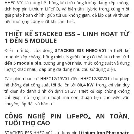
HHEC-V01 là dòng hệ thống lưu trữ năng lượng dạng xếp chồng,
tích hợp pin Lithium LiFePO₄ và biến tần Hybrid trong cùng một
giải pháp hoàn chỉnh, giúp tối ưu không gian, dễ lắp đặt và thuận
tiện mở rộng công suất khi cần thiết.
THIẾT KẾ STACKED ESS – LINH HOẠT TỪ
1 ĐẾN 5 MODULE
Điểm nổi bật của dòng
STACKED ESS HHEC-V01
là thiết kế
module xếp chồng thông minh. Người dùng có thể lựa chọn từ
1
đến 5 module pin
, tương ứng với nhiều mức công suất và dung
lượng khác nhau, đáp ứng đa dạng nhu cầu sử dụng điện.
Các phiên bản từ HHEC12/15V01 đến HHEC12/80V01 cho phép
hệ thống đạt công suất tối đa lên tới
80,4 kW
, trong khi vẫn duy
trì điện áp danh định ổn định 51,2V. Thiết kế xếp chồng không
chỉ giúp mở rộng linh hoạt mà còn thuận tiện cho việc vận
chuyển, lắp đặt và bảo trì.
CÔNG NGHỆ PIN LiFePO₄ AN TOÀN,
TUỔI THỌ CAO
STACKED ESS HHEC-V01 sử dụng pin
Lithium Iron Phosphate