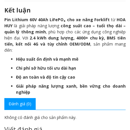
Kết luận
Pin Lithium 60V 40Ah LiFePO₄ cho xe nâng Forklift
từ
HOA
HUY
là giải pháp năng lượng
công suất cao – tuổi thọ dài –
quản lý thông minh
, phù hợp cho các ứng dụng công nghiệp
hiện đại. Với
2.4
kWh dung lượng, 4000+ chu kỳ, BMS tiên
tiến, kết nối 4G và tùy chỉnh OEM/ODM
, sản phẩm mang
đến:
Hiệu suất ổn định và mạnh mẽ
Chi phí sở hữu tối ưu dài hạn
Độ an toàn và độ tin cậy cao
Giải pháp năng lượng xanh, bền vững cho doanh
nghiệp
Đánh giá (0)
Không có đánh giá cho sản phẩm này.
Viết đánh giá