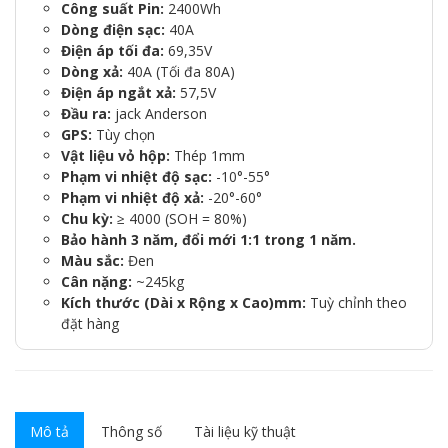
Công suất Pin:
2400Wh
Dòng điện sạc:
40A
Điện áp tối đa:
69,35V
Dòng xả:
40A (Tối đa 80A)
Điện áp ngắt xả:
57,5V
Đầu ra:
jack Anderson
GPS:
Tùy chọn
Vật liệu vỏ hộp:
Thép 1mm
Phạm vi nhiệt độ sạc:
-10°-55°
Phạm vi nhiệt độ xả:
-20°-60°
Chu kỳ:
≥ 4000 (SOH = 80%)
Bảo hành 3 năm, đổi mới 1:1 trong 1 năm.
Màu sắc:
Đen
Cân nặng:
~245kg
Kích thước (Dài x Rộng x Cao)mm:
Tuỳ chỉnh theo
đặt hàng
Mô tả
Thông số
Tài liệu kỹ thuật