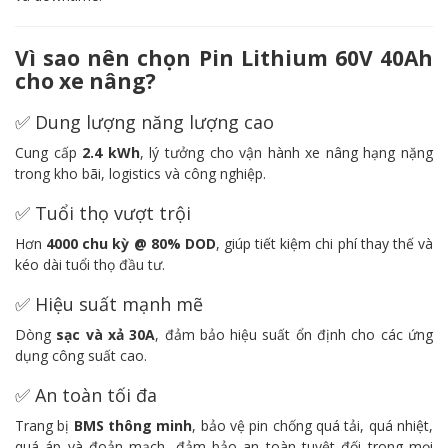
Vì sao nên chọn Pin Lithium 60V 40Ah
cho xe nâng?
✅ Dung lượng năng lượng cao
Cung cấp
2.4
kWh
, lý tưởng cho vận hành xe nâng hạng nặng
trong kho bãi, logistics và công nghiệp.
✅ Tuổi thọ vượt trội
Hơn
4000 chu kỳ @ 80% DOD
, giúp tiết kiệm chi phí thay thế và
kéo dài tuổi thọ đầu tư.
✅ Hiệu suất mạnh mẽ
Dòng
sạc và xả 30A
, đảm bảo hiệu suất ổn định cho các ứng
dụng công suất cao.
✅ An toàn tối đa
Trang bị
BMS thông minh
, bảo vệ pin chống quá tải, quá nhiệt,
quá áp và đoản mạch, đảm bảo an toàn tuyệt đối trong mọi