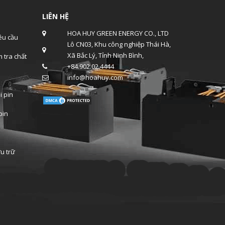
LIÊN HỆ
HOA HUY GREEN ENERGY CO., LTD
u cầu
Lô CN03, Khu công nghiệp Thái Hà,
Xã Bắc Lý, Tỉnh Ninh Bình,
 tra chất
+84.902.02.4444
info@hoahuy.com
i pin
pin
ưu trữ