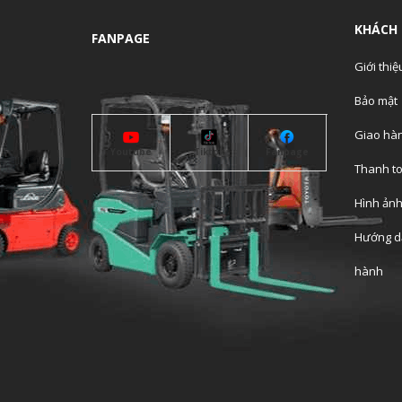
KHÁCH
FANPAGE
Giới thiệ
Bảo mật
Giao hà
Youtube
Tiktok
Fanpage
Thanh t
Hình ản
Hướng dẫ
hành