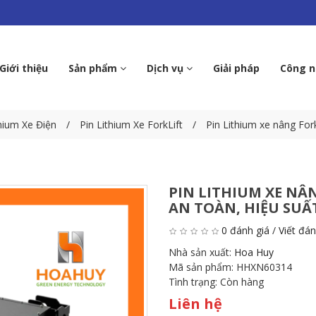
Giới thiệu
Sản phẩm
Dịch vụ
Giải pháp
Công 
thium Xe Điện
Pin Lithium Xe ForkLift
Pin Lithium xe nâng For
PIN LITHIUM XE NÂN
AN TOÀN, HIỆU SUẤT
0 đánh giá
/
Viết đán
Nhà sản xuất:
Hoa Huy
Mã sản phẩm:
HHXN60314
Tình trạng:
Còn hàng
Liên hệ