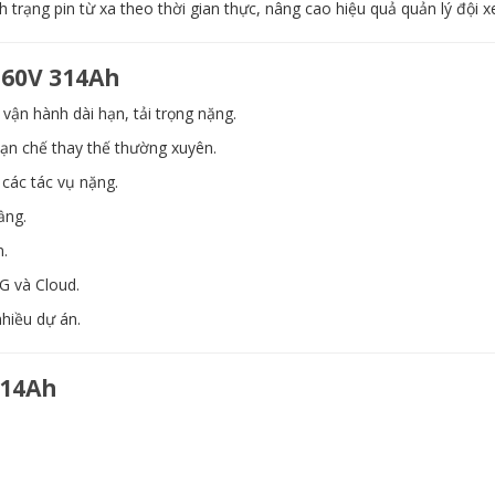
h trạng pin từ xa theo thời gian thực, nâng cao hiệu quả quản lý đội x
 60V 314Ah
ận hành dài hạn, tải trọng nặng.
hạn chế thay thế thường xuyên.
ác tác vụ nặng.
ầng.
n.
G và Cloud.
nhiều dự án.
314Ah