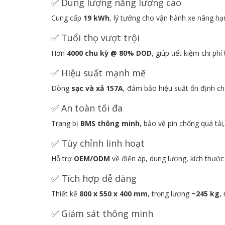
✅ Dung lượng năng lượng cao
Cung cấp
19
kWh
, lý tưởng cho vận hành xe nâng hạn
✅ Tuổi thọ vượt trội
Hơn
4000 chu kỳ @ 80% DOD
, giúp tiết kiệm chi phí
✅ Hiệu suất mạnh mẽ
Dòng
sạc và xả 157A
, đảm bảo hiệu suất ổn định c
✅ An toàn tối đa
Trang bị
BMS thông minh
, bảo vệ pin chống quá tả
✅ Tùy chỉnh linh hoạt
Hỗ trợ
OEM/ODM
về điện áp, dung lượng, kích thướ
✅ Tích hợp dễ dàng
Thiết kế
800 x 550 x 400 mm
, trọng lượng
~245 kg
,
✅ Giám sát thông minh