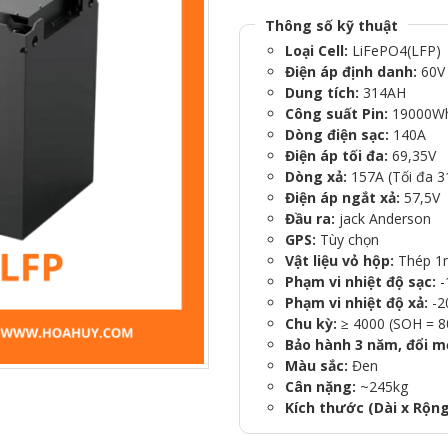
Thông số kỹ thuật
Loại Cell:
LiFePO4(LFP)
Điện áp định danh:
60V
Dung tích:
314AH
Công suất Pin:
19000W
Dòng điện sạc:
140A
Điện áp tối đa:
69,35V
Dòng xả:
157A (Tối đa 3
Điện áp ngắt xả:
57,5V
Đầu ra:
jack Anderson
GPS:
Tùy chọn
Vật liệu vỏ hộp:
Thép 
Phạm vi nhiệt độ sạc:
-
Phạm vi nhiệt độ xả:
-2
Chu kỳ:
≥ 4000 (SOH = 
Bảo hành 3 năm, đổi mớ
Màu sắc:
Đen
Cân nặng:
~245kg
Kích thước (Dài x Rộn