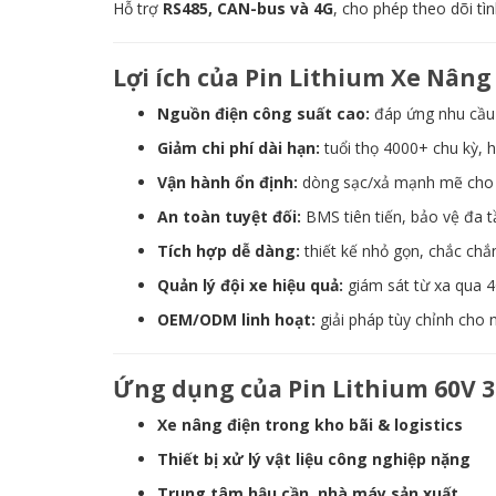
Hỗ trợ
RS485, CAN-bus và 4G
, cho phép theo dõi tìn
Lợi ích của Pin Lithium Xe Nâng
Nguồn điện công suất cao:
đáp ứng nhu cầu v
Giảm chi phí dài hạn:
tuổi thọ 4000+ chu kỳ, 
Vận hành ổn định:
dòng sạc/xả mạnh mẽ cho c
An toàn tuyệt đối:
BMS tiên tiến, bảo vệ đa t
Tích hợp dễ dàng:
thiết kế nhỏ gọn, chắc chắ
Quản lý đội xe hiệu quả:
giám sát từ xa qua 4
OEM/ODM linh hoạt:
giải pháp tùy chỉnh cho 
Ứng dụng của Pin Lithium 60V 
Xe nâng điện trong kho bãi & logistics
Thiết bị xử lý vật liệu công nghiệp nặng
Trung tâm hậu cần, nhà máy sản xuất