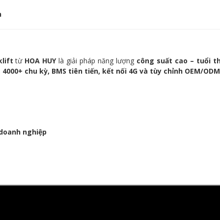
n
lift
từ
HOA HUY
là giải pháp năng lượng
công suất cao – tuổi t
4000+ chu kỳ, BMS tiên tiến, kết nối 4G và tùy chỉnh OEM/ODM
 doanh nghiệp