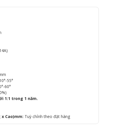
h
14A)
1mm
10°-55°
0°-60°
80%)
i 1:1 trong 1 năm.
g x Cao)mm:
Tuỳ chỉnh theo đặt hàng