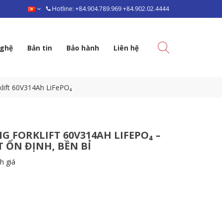
Hotline: +84.904.789.969 +84.902.02.4444
nghệ
Bản tin
Bảo hành
Liên hệ
klift 60V314Ah LiFePO₄
G FORKLIFT 60V314AH LIFEPO₄ –
 ỔN ĐỊNH, BỀN BỈ
h giá