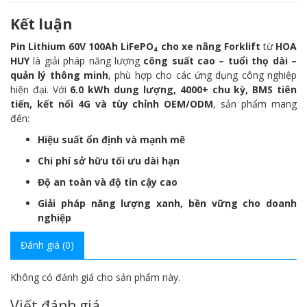
Kết luận
Pin Lithium 60V 100Ah LiFePO₄ cho xe nâng Forklift
từ
HOA
HUY
là giải pháp năng lượng
công suất cao – tuổi thọ dài –
quản lý thông minh
, phù hợp cho các ứng dụng công nghiệp
hiện đại. Với
6.0
kWh dung lượng, 4000+ chu kỳ, BMS tiên
tiến, kết nối 4G và tùy chỉnh OEM/ODM
, sản phẩm mang
đến:
Hiệu suất ổn định và mạnh mẽ
Chi phí sở hữu tối ưu dài hạn
Độ an toàn và độ tin cậy cao
Giải pháp năng lượng xanh, bền vững cho doanh
nghiệp
Đánh giá (0)
Không có đánh giá cho sản phẩm này.
Viết đánh giá