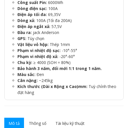
Công suất Pin:
6000Wh
Dòng điện sạc:
100A
Điện áp tối đa:
69,35V
Dòng xả:
100A (Tối đa 200A)
Điện áp ngắt xả:
57,5V
Đầu ra:
jack Anderson
GPS:
Tùy chọn
Vật liệu vỏ hộp:
Thép 1mm
Phạm vi nhiệt độ sạc:
-10°-55°
Phạm vi nhiệt độ xả:
-20°-60°
Chu kỳ:
≥ 4000 (SOH = 80%)
Bảo hành 3 năm, đổi mới 1:1 trong 1 năm.
Màu sắc:
Đen
Cân nặng:
~245kg
Kích thước (Dài x Rộng x Cao)mm:
Tuỳ chỉnh theo
đặt hàng
Mô tả
Thông số
Tài liệu kỹ thuật