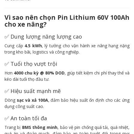
Vì sao nên chọn Pin Lithium 60V 100Ah
cho xe nâng?
✅ Dung lượng năng lượng cao
Cung cấp
4.5
kWh
, lý tưởng cho vận hành xe nâng hạng nặng
trong kho bãi, logistics và công nghiệp.
✅ Tuổi thọ vượt trội
Hơn
4000 chu kỳ @ 80% DOD
, giúp tiết kiệm chi phí thay thế và
kéo dài tuổi thọ đầu tư.
✅ Hiệu suất mạnh mẽ
Dòng
sạc và xả 100A
, đảm bảo hiệu suất ổn định cho các ứng
dụng công suất cao.
✅ An toàn tối đa
Trang bị
BMS thông minh
, bảo vệ pin chống quá tải, quá nhiệt,
quá áp và đoản mạch, đảm bảo an toàn tuyệt đối trong mọi