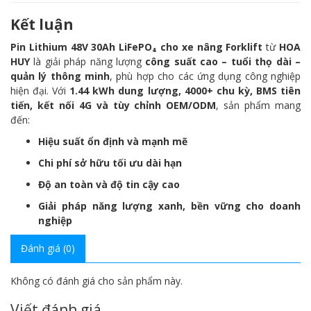
Kết luận
Pin Lithium 48V 30Ah LiFePO₄ cho xe nâng Forklift
từ
HOA
HUY
là giải pháp năng lượng
công suất cao – tuổi thọ dài –
quản lý thông minh
, phù hợp cho các ứng dụng công nghiệp
hiện đại. Với
1.44 kWh dung lượng, 4000+ chu kỳ, BMS tiên
tiến, kết nối 4G và tùy chỉnh OEM/ODM
, sản phẩm mang
đến:
Hiệu suất ổn định và mạnh mẽ
Chi phí sở hữu tối ưu dài hạn
Độ an toàn và độ tin cậy cao
Giải pháp năng lượng xanh, bền vững cho doanh
nghiệp
Đánh giá (0)
Không có đánh giá cho sản phẩm này.
Viết đánh giá