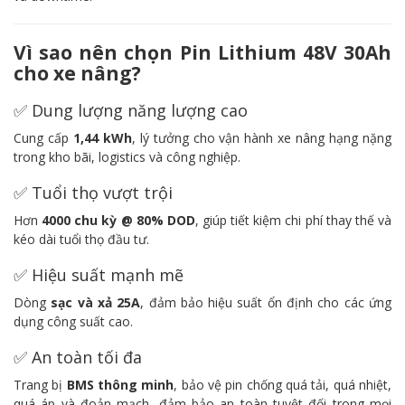
Vì sao nên chọn Pin Lithium 48V 30Ah
cho xe nâng?
✅ Dung lượng năng lượng cao
Cung cấp
1,44
kWh
, lý tưởng cho vận hành xe nâng hạng nặng
trong kho bãi, logistics và công nghiệp.
✅ Tuổi thọ vượt trội
Hơn
4000 chu kỳ @ 80% DOD
, giúp tiết kiệm chi phí thay thế và
kéo dài tuổi thọ đầu tư.
✅ Hiệu suất mạnh mẽ
Dòng
sạc và xả 25A
, đảm bảo hiệu suất ổn định cho các ứng
dụng công suất cao.
✅ An toàn tối đa
Trang bị
BMS thông minh
, bảo vệ pin chống quá tải, quá nhiệt,
quá áp và đoản mạch, đảm bảo an toàn tuyệt đối trong mọi