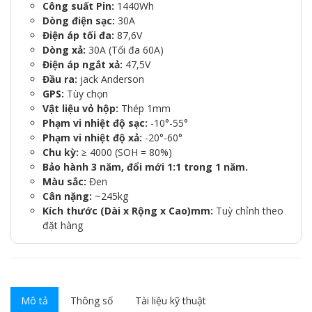
Công suất Pin:
1440Wh
Dòng điện sạc:
30A
Điện áp tối đa:
87,6V
Dòng xả:
30A (Tối đa 60A)
Điện áp ngắt xả:
47,5V
Đầu ra:
jack Anderson
GPS:
Tùy chọn
Vật liệu vỏ hộp:
Thép 1mm
Phạm vi nhiệt độ sạc:
-10°-55°
Phạm vi nhiệt độ xả:
-20°-60°
Chu kỳ:
≥ 4000 (SOH = 80%)
Bảo hành 3 năm, đổi mới 1:1 trong 1 năm.
Màu sắc:
Đen
Cân nặng:
~245kg
Kích thước (Dài x Rộng x Cao)mm:
Tuỳ chỉnh theo
đặt hàng
Mô tả
Thông số
Tài liệu kỹ thuật