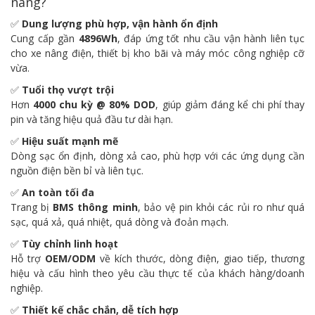
nâng?
✅
Dung lượng phù hợp, vận hành ổn định
Cung cấp gần
4896Wh
, đáp ứng tốt nhu cầu vận hành liên tục
cho xe nâng điện, thiết bị kho bãi và máy móc công nghiệp cỡ
vừa.
✅
Tuổi thọ vượt trội
Hơn
4000 chu kỳ @ 80% DOD
, giúp giảm đáng kể chi phí thay
pin và tăng hiệu quả đầu tư dài hạn.
✅
Hiệu suất mạnh mẽ
Dòng sạc ổn định, dòng xả cao, phù hợp với các ứng dụng cần
nguồn điện bền bỉ và liên tục.
✅
An toàn tối đa
Trang bị
BMS thông minh
, bảo vệ pin khỏi các rủi ro như quá
sạc, quá xả, quá nhiệt, quá dòng và đoản mạch.
✅
Tùy chỉnh linh hoạt
Hỗ trợ
OEM/ODM
về kích thước, dòng điện, giao tiếp, thương
hiệu và cấu hình theo yêu cầu thực tế của khách hàng/doanh
nghiệp.
✅
Thiết kế chắc chắn, dễ tích hợp