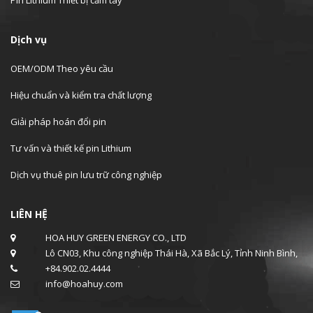
Pin Lithium Thiết bị cầm tay
Dịch vụ
OEM/ODM Theo yêu cầu
Hiệu chuẩn và kiểm tra chất lượng
Giải pháp hoán đổi pin
Tư vấn và thiết kế pin Lithium
Dịch vụ thuê pin lưu trữ công nghiệp
LIÊN HỆ
HOA HUY GREEN ENERGY CO., LTD
Lô CN03, Khu công nghiệp Thái Hà, Xã Bắc Lý, Tỉnh Ninh Bình,
+84.902.02.4444
info@hoahuy.com