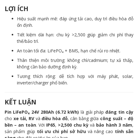
LỢI ÍCH
Hiệu suất mạnh mẽ: đáp ứng tải cao, duy trì điều hòa đỗ
ổn định.
Tiết kiệm dài hạn: chu kỳ >2,500 giúp giảm chi phí thay
thế/bảo trì.
An toàn tối đa: LiFePO₄ + BMS, hạn chế rủi ro nhiệt.
Thân thiện môi trường: không chì/cadmium; tự xả thấp,
không cần bảo dưỡng định kỳ.
Tương thích rộng: dễ tích hợp với máy phát, solar,
inverter/charger phổ biến.
KẾT LUẬN
Pin LiFePO₄ 24V 280Ah (6.72 kWh)
là giải pháp
đáng tin cậy
cho
xe tải, RV
và
điều hòa đỗ
, cân bằng giữa
công suất – độ
bền – an toàn
. Với
IP65
,
>2,500 chu kỳ
và
bảo hành 3 năm
,
sản phẩm giúp
tối ưu chi phí sở hữu
và nâng cao
tính sẵn
sàng
cho đội xe/dự án của bạn.