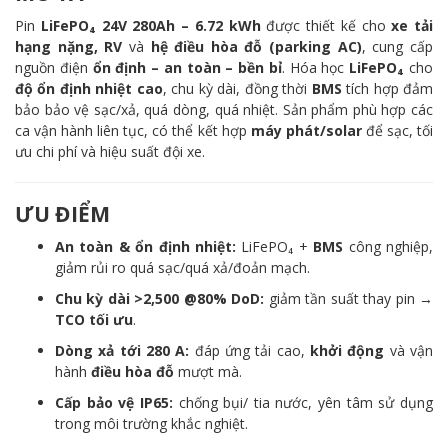
Pin
LiFePO₄ 24V 280Ah – 6.72 kWh
được thiết kế cho
xe tải
hạng nặng, RV
và
hệ điều hòa đỗ (parking AC)
, cung cấp
nguồn điện
ổn định – an toàn – bền bỉ
. Hóa học
LiFePO₄
cho
độ ổn định nhiệt cao
, chu kỳ dài, đồng thời
BMS
tích hợp đảm
bảo bảo vệ sạc/xả, quá dòng, quá nhiệt. Sản phẩm phù hợp các
ca vận hành liên tục, có thể kết hợp
máy phát/solar
để sạc, tối
ưu chi phí và hiệu suất đội xe.
ƯU ĐIỂM
An toàn & ổn định nhiệt:
LiFePO₄ +
BMS
công nghiệp,
giảm rủi ro quá sạc/quá xả/đoản mạch.
Chu kỳ dài >2,500 @80% DoD:
giảm tần suất thay pin →
TCO tối ưu
.
Dòng xả tới 280 A:
đáp ứng tải cao,
khởi động
và vận
hành
điều hòa đỗ
mượt mà.
Cấp bảo vệ IP65:
chống bụi/ tia nước, yên tâm sử dụng
trong môi trường khắc nghiệt.