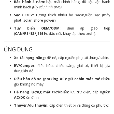
Bảo hành 3 năm:
hậu mãi chính hãng, dữ liệu vận hành
minh bạch
(tùy cấu hình BMS)
.
Sạc CC/CV:
tương thích nhiều bộ sạc/nguồn sạc (máy
phát, solar, shore power).
Tùy biến OEM/ODM:
điện áp giao tiếp
(
CAN/RS485/J1939
), đầu nối, khay lắp theo xe/hệ.
ỨNG DỤNG
Xe tải hạng nặng:
đề nổ, cấp nguồn phụ tải thùng/cabin.
RV/Camper:
điều hòa, chiếu sáng, giải trí, thiết bị gia
dụng khi đỗ.
Điều hòa đỗ xe (parking AC):
giữ
cabin mát mẻ
nhiều
giờ không nổ máy.
Hệ năng lượng mặt trời/biển:
lưu trữ điện, cấp nguồn
AC/DC
ổn định.
Thuyền/du thuyền:
cấp điện thiết bị và động cơ phụ trợ.