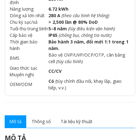
định
Năng lượng
6.72 kWh
Dòng xả lớn nhất
280 A
(theo cấu hình hệ thống)
Chu kỳ sạc/xả
> 2,500 lần @ 80% DoD
Tuổi thọ trung bình
5–8 năm
(tùy điều kiện vận hành)
Cấp bảo vệ
IP65
(chống bụi, chống tia nước)
Thời gian bảo
Bảo hành 3 năm, đổi mới 1:1 trong 1
hành
năm.
Bảo vệ OVP/UVP/OCP/OTP, cân bằng
BMS
cell
(tùy cấu hình)
Giao thức sạc
CC/CV
khuyến nghị
Có
(tùy chỉnh đầu nối, khay lắp, giao
OEM/ODM
tiếp, v.v.)
Mô tả
Thông số
Tài liệu kỹ thuật
MÔ TẢ