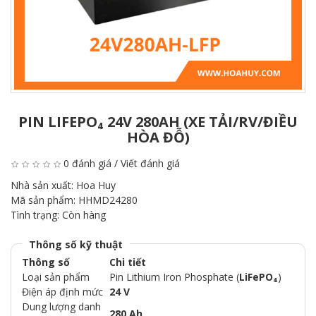
PIN LIFEPO₄ 24V 280AH (XE TẢI/RV/ĐIỀU
HÒA ĐỖ)
0 đánh giá
/
Viết đánh giá
Nhà sản xuất:
Hoa Huy
Mã sản phẩm:
HHMD24280
Tình trạng:
Còn hàng
Thông số kỹ thuật
Thông số
Chi tiết
Loại sản phẩm
Pin Lithium Iron Phosphate (
LiFePO₄
)
Điện áp định mức
24 V
Dung lượng danh
280 Ah