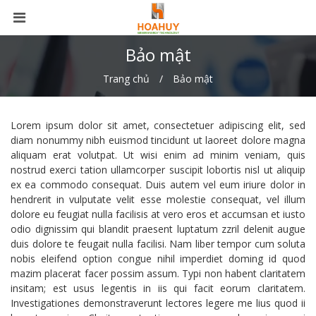
Bảo mật
Trang chủ
Bảo mật
Lorem ipsum dolor sit amet, consectetuer adipiscing elit, sed
diam nonummy nibh euismod tincidunt ut laoreet dolore magna
aliquam erat volutpat. Ut wisi enim ad minim veniam, quis
nostrud exerci tation ullamcorper suscipit lobortis nisl ut aliquip
ex ea commodo consequat. Duis autem vel eum iriure dolor in
hendrerit in vulputate velit esse molestie consequat, vel illum
dolore eu feugiat nulla facilisis at vero eros et accumsan et iusto
odio dignissim qui blandit praesent luptatum zzril delenit augue
duis dolore te feugait nulla facilisi. Nam liber tempor cum soluta
nobis eleifend option congue nihil imperdiet doming id quod
mazim placerat facer possim assum. Typi non habent claritatem
insitam; est usus legentis in iis qui facit eorum claritatem.
Investigationes demonstraverunt lectores legere me lius quod ii