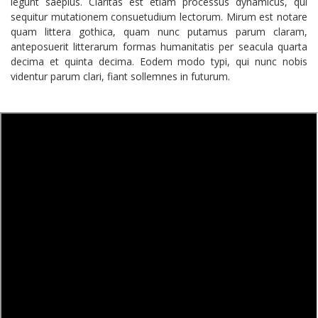
legunt saepius. Claritas est etiam processus dynamicus, qui
sequitur mutationem consuetudium lectorum. Mirum est notare
quam littera gothica, quam nunc putamus parum claram,
anteposuerit litterarum formas humanitatis per seacula quarta
decima et quinta decima. Eodem modo typi, qui nunc nobis
videntur parum clari, fiant sollemnes in futurum.