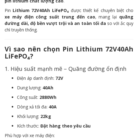
pin lithium chất lượng cao
.
Pin
Lithium 72V40Ah LiFePO₄
được thiết kế chuyên biệt cho
xe máy điện công suất trung đến cao
, mang lại
quãng
đường dài, độ bền vượt trội và an toàn tối đa
so với ắc quy
chì truyền thống.
Vì sao nên chọn Pin Lithium 72V40Ah
LiFePO₄?
1. Hiệu suất mạnh mẽ – Quãng đường ổn định
Điện áp danh định:
72V
Dung lượng:
40Ah
Công suất:
2880Wh
Dòng xả tối đa:
40A
Khối lượng:
22kg
Kích thước:
Đặt hàng theo yêu cầu
Phù hợp với xe máy điện: