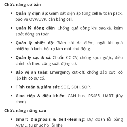
Chức năng cơ bản
Quản lý điện áp
: Giám sát điện áp từng cell & toàn pack,
bảo vệ OVP/UVP, cân bằng cell.
Quản lý dòng điện
: Chống quá dòng khi sạc/xả, kiểm
soát dòng an toàn.
Quản lý nhiệt độ
: Giám sát đa điểm, ngắt khi quá
nhiệt/quá lạnh, hỗ trợ làm mát chủ động.
Quản lý sạc & xả
: Chuẩn CC-CV, chống sạc ngược, điều
chỉnh xả theo công suất động cơ.
Bảo vệ an toàn
: Emergency cut-off, chống đảo cực, cô
lập khi có sự cố.
Tính toán & giám sát
: SOC, SOH, SOP.
Giao tiếp & điều khiển
: CAN bus, RS485, UART (tùy
chọn).
Chức năng nâng cao
Smart Diagnosis & Self-Healing
: Dự đoán lỗi bằng
AI/ML, tự phục hồi lỗi nhẹ.