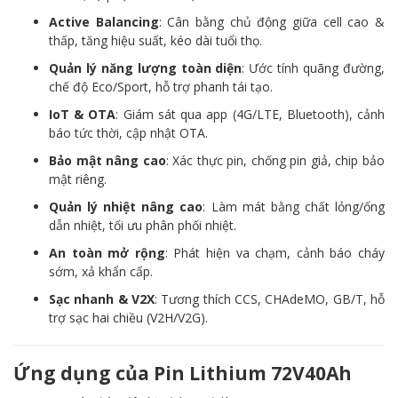
Active Balancing
: Cân bằng chủ động giữa cell cao &
thấp, tăng hiệu suất, kéo dài tuổi thọ.
Quản lý năng lượng toàn diện
: Ước tính quãng đường,
chế độ Eco/Sport, hỗ trợ phanh tái tạo.
IoT & OTA
: Giám sát qua app (4G/LTE, Bluetooth), cảnh
báo tức thời, cập nhật OTA.
Bảo mật nâng cao
: Xác thực pin, chống pin giả, chip bảo
mật riêng.
Quản lý nhiệt nâng cao
: Làm mát bằng chất lỏng/ống
dẫn nhiệt, tối ưu phân phối nhiệt.
An toàn mở rộng
: Phát hiện va chạm, cảnh báo cháy
sớm, xả khẩn cấp.
Sạc nhanh & V2X
: Tương thích CCS, CHAdeMO, GB/T, hỗ
trợ sạc hai chiều (V2H/V2G).
Ứng dụng của Pin Lithium 72V40Ah