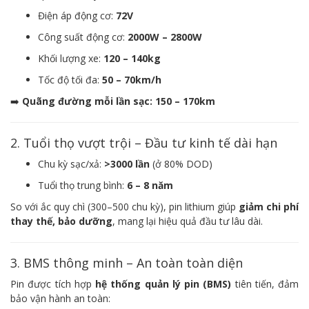
Điện áp động cơ:
72V
Công suất động cơ:
2000W – 2800W
Khối lượng xe:
120 – 140kg
Tốc độ tối đa:
50 – 70km/h
➡️
Quãng đường mỗi lần sạc: 150 – 170km
2. Tuổi thọ vượt trội – Đầu tư kinh tế dài hạn
Chu kỳ sạc/xả:
>3000 lần
(ở 80% DOD)
Tuổi thọ trung bình:
6 – 8 năm
So với ắc quy chì (300–500 chu kỳ), pin lithium giúp
giảm chi phí
thay thế, bảo dưỡng
, mang lại hiệu quả đầu tư lâu dài.
3. BMS thông minh – An toàn toàn diện
Pin được tích hợp
hệ thống quản lý pin (BMS)
tiên tiến, đảm
bảo vận hành an toàn: